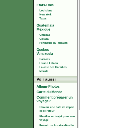
Etats-Unis
Louisiane
New York
Texas
Guatemala
Mexique
Chiapas
Oaxaca
Péninsule du Yucatan
Québec
Venezuela
Caracas
Estado Falcón
La côte des Caraïbes
Mérida
Voir aussi
Album-Photos
Carte du Monde
Comment préparer un
voyage?
Choisir une date de départ
et de retour
Planifier un trajet pour son
voyage
Prévoir un horaire détaillé