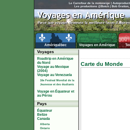
Le Carrefour de la motoneige
|
Autoproduct
Les productions @Botch
|
Bob Gratton,
Amériquébec
Voyages en Amérique
Te
Voyages
Roadtrip en Amérique
du Nord
Carte du Monde
Voyage au Mexique
(2004)
Voyage au Venezuela
16e Festival Mondial de la
Jeunesse et des étudiants
Voyage en Équateur et
au Pérou
Pays
Équateur
Belize
Canada
Alberta
Ontario