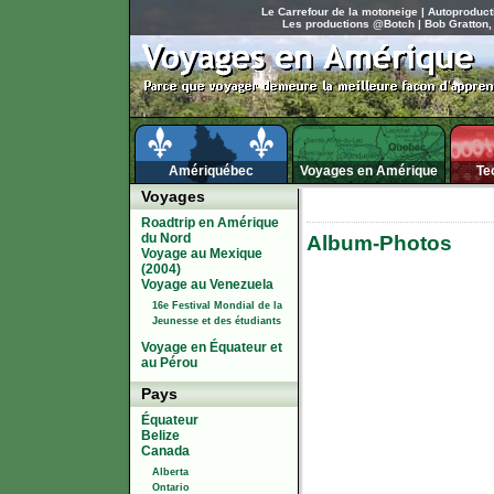
Le Carrefour de la motoneige
|
Autoproduct
Les productions @Botch
|
Bob Gratton,
Amériquébec
Voyages en Amérique
Te
Voyages
Roadtrip en Amérique
du Nord
Album-Photos
Voyage au Mexique
(2004)
Voyage au Venezuela
16e Festival Mondial de la
Jeunesse et des étudiants
Voyage en Équateur et
au Pérou
Pays
Équateur
Belize
Canada
Alberta
Ontario