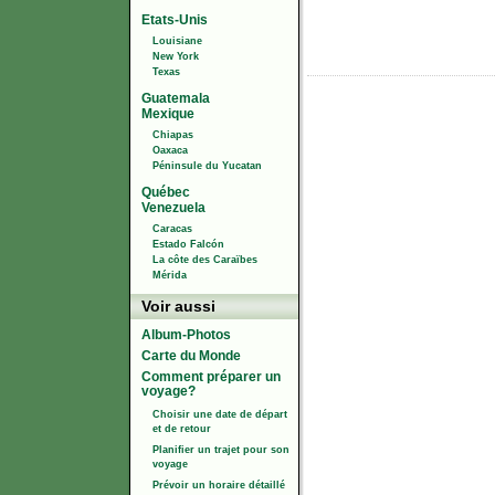
Etats-Unis
Louisiane
New York
Texas
Guatemala
Mexique
Chiapas
Oaxaca
Péninsule du Yucatan
Québec
Venezuela
Caracas
Estado Falcón
La côte des Caraïbes
Mérida
Voir aussi
Album-Photos
Carte du Monde
Comment préparer un
voyage?
Choisir une date de départ
et de retour
Planifier un trajet pour son
voyage
Prévoir un horaire détaillé