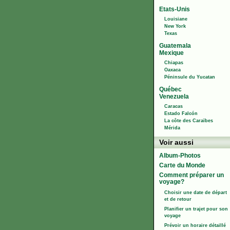
Etats-Unis
Louisiane
New York
Texas
Guatemala
Mexique
Chiapas
Oaxaca
Péninsule du Yucatan
Québec
Venezuela
Caracas
Estado Falcón
La côte des Caraïbes
Mérida
Voir aussi
Album-Photos
Carte du Monde
Comment préparer un
voyage?
Choisir une date de départ
et de retour
Planifier un trajet pour son
voyage
Prévoir un horaire détaillé