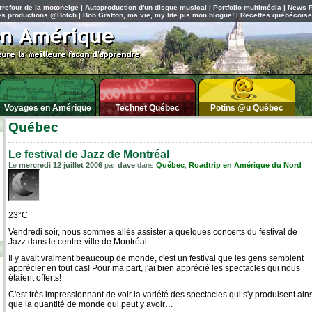
rrefour de la motoneige
|
Autoproduction d'un disque musical
|
Portfolio multimédia
|
News P
es productions @Botch
|
Bob Gratton, ma vie, my life pis mon blogue!
|
Recettes québécois
Voyages en Amérique
Technet Québec
Potins @u Québec
Québec
Le festival de Jazz de Montréal
Le
mercredi 12 juillet 2006
par
dave
dans
Québec
,
Roadtrip en Amérique du Nord
23°C
Vendredi soir, nous sommes allés assister à quelques concerts du festival de
Jazz dans le centre-ville de Montréal…
Il y avait vraiment beaucoup de monde, c'est un festival que les gens semblent
apprécier en tout cas! Pour ma part, j'ai bien apprécié les spectacles qui nous
étaient offerts!
C'est très impressionnant de voir la variété des spectacles qui s'y produisent ains
que la quantité de monde qui peut y avoir…