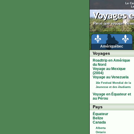
Le Ca
L
Amériquébec
Voyages
Roadtrip en Amérique
du Nord
Voyage au Mexique
(2004)
Voyage au Venezuela
16e Festival Mondial de la
Jeunesse et des étudiants
Voyage en Équateur et
au Pérou
Pays
Équateur
Belize
Canada
Alberta
Ontario