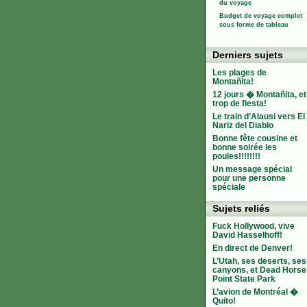
du voyage
Budget de voyage complet
sous forme de tableau
Derniers sujets
Les plages de
Montañita!
12 jours � Montañita, et
trop de fiesta!
Le train d’Alausi vers El
Nariz del Diablo
Bonne fête cousine et
bonne soirée les
poules!!!!!!!!
Un message spécial
pour une personne
spéciale
Sujets reliés
Fuck Hollywood, vive
David Hasselhoff!
En direct de Denver!
L’Utah, ses deserts, ses
canyons, et Dead Horse
Point State Park
L’avion de Montréal �
Quito!