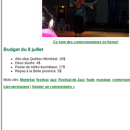
Ce sont des contorsionnistes en forme!
Budget du 8 juillet
Allo-stop Québec-Montréal: 16$
Deux slushs: 4$
Passe de métro touristique: 17$
Repas à la Belle province: 5$
Mots clés:
Montréal
,
festival
,
jazz
,
Festival de Jazz
,
foule
,
musique
,
contorsion
Lien permanent
|
Ajouter un commentaire »