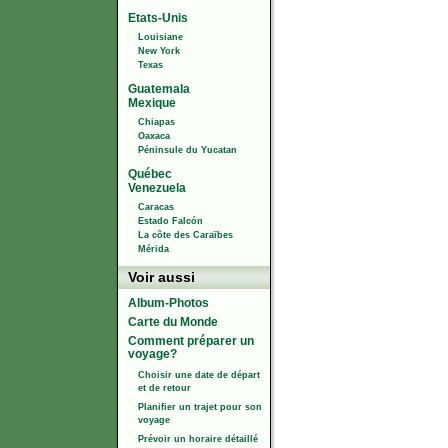
Etats-Unis
Louisiane
New York
Texas
Guatemala
Mexique
Chiapas
Oaxaca
Péninsule du Yucatan
Québec
Venezuela
Caracas
Estado Falcón
La côte des Caraïbes
Mérida
Voir aussi
Album-Photos
Carte du Monde
Comment préparer un
voyage?
Choisir une date de départ
et de retour
Planifier un trajet pour son
voyage
Prévoir un horaire détaillé