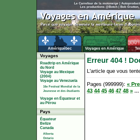
Le Carrefour de la motoneige
|
Autoproduct
Les productions @Botch
|
Bob Gratton,
Amériquébec
Voyages en Amérique
Te
Voyages
Erreur 404 ! Do
Roadtrip en Amérique
du Nord
L'article que vous tent
Voyage au Mexique
(2004)
Voyage au Venezuela
Pages (999999):
« Pr
16e Festival Mondial de la
43
44
45
46
47
48
»
..
Jeunesse et des étudiants
Voyage en Équateur et
au Pérou
Pays
Équateur
Belize
Canada
Alberta
Ontario