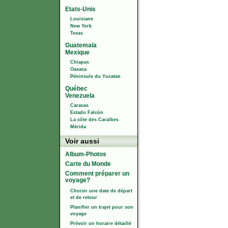
Etats-Unis
Louisiane
New York
Texas
Guatemala
Mexique
Chiapas
Oaxaca
Péninsule du Yucatan
Québec
Venezuela
Caracas
Estado Falcón
La côte des Caraïbes
Mérida
Voir aussi
Album-Photos
Carte du Monde
Comment préparer un
voyage?
Choisir une date de départ
et de retour
Planifier un trajet pour son
voyage
Prévoir un horaire détaillé