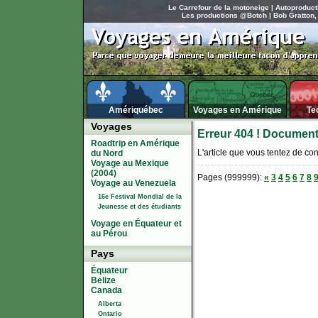
Le Carrefour de la motoneige
|
Autoproduct
Les productions @Botch
|
Bob Gratton,
Amériquébec
Voyages en Amérique
Te
Voyages
Erreur 404 ! Document
Roadtrip en Amérique
L'article que vous tentez de con
du Nord
Voyage au Mexique
(2004)
Pages (999999):
«
3
4
5
6
7
8
Voyage au Venezuela
16e Festival Mondial de la
Jeunesse et des étudiants
Voyage en Équateur et
au Pérou
Pays
Équateur
Belize
Canada
Alberta
Ontario