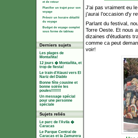
et de retour
J'ai pas vraiment eu l
Planifier un trajet pour son
voyage
j'aurai l'occasion d'y r
Prévoir un horaire détaillé
du voyage
Parlant du festival, n
Budget de voyage complet
Torre Oeste. Et nous a
sous forme de tableau
dizaines d'étudiants tr
comme ca peut demander
Derniers sujets
voir!
Les plages de
Montañita!
12 jours � Montañita, et
trop de fiesta!
Le train d’Alausi vers El
Nariz del Diablo
Bonne fête cousine et
bonne soirée les
poules!!!!!!!!
Un message spécial
pour une personne
spéciale
Sujets reliés
Le parc de l’Avila �
Caracas
Le Parque Central de
Caracas et la Zamurera