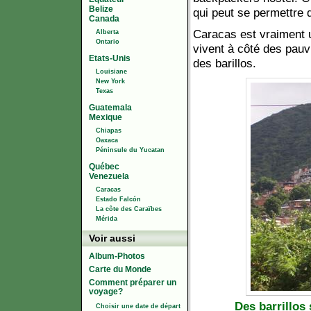
Belize
qui peut se permettre d
Canada
Caracas est vraiment u
Alberta
Ontario
vivent à côté des pauv
Etats-Unis
des barillos.
Louisiane
New York
Texas
Guatemala
Mexique
Chiapas
Oaxaca
Péninsule du Yucatan
Québec
Venezuela
Caracas
Estado Falcón
La côte des Caraïbes
Mérida
Voir aussi
Album-Photos
Carte du Monde
Comment préparer un
voyage?
Des barrillos
Choisir une date de départ