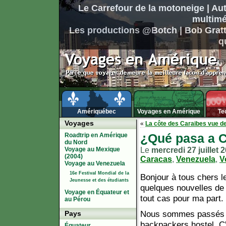
Le Carrefour de la motoneige
|
Aut
multimé
Les productions @Botch
|
Bob Gratt
q
Amériquébec
Voyages en Amérique
Te
Voyages
«
La côte des Caraibes vue de
Roadtrip en Amérique
¿Qué pasa a 
du Nord
Voyage au Mexique
Le
mercredi 27 juillet 
(2004)
Caracas
,
Venezuela
,
V
Voyage au Venezuela
16e Festival Mondial de la
Bonjour à tous chers le
Jeunesse et des étudiants
quelques nouvelles de 
Voyage en Équateur et
tout cas pour ma part.
au Pérou
Nous sommes passés pa
Pays
backpackers hostel. C'
Équateur