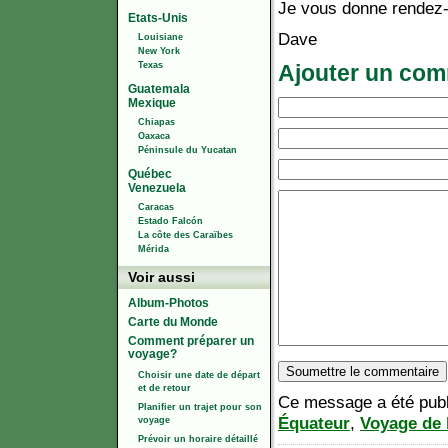
Je vous donne rendez-
Etats-Unis
Dave
Louisiane
New York
Texas
Ajouter un com
Guatemala
Mexique
Chiapas
Oaxaca
Péninsule du Yucatan
Québec
Venezuela
Caracas
Estado Falcón
La côte des Caraïbes
Mérida
Voir aussi
Album-Photos
Carte du Monde
Comment préparer un
voyage?
Choisir une date de départ
et de retour
Ce message a été publi
Planifier un trajet pour son
Équateur
,
Voyage de 
voyage
Prévoir un horaire détaillé