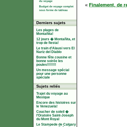
du voyage
«
Finalement, de re
Budget de voyage complet
sous forme de tableau
Derniers sujets
Les plages de
Montañita!
12 jours � Montañita, et
trop de fiesta!
Le train d’Alausi vers El
Nariz del Diablo
Bonne fête cousine et
bonne soirée les
poules!!!!!!!!
Un message spécial
pour une personne
spéciale
Sujets reliés
Trajet du voyage au
Mexique
Encore des histoires sur
le Venezuela!
Coucher de soleil �
l’Oratoire Saint-Joseph
du Mont Royal
Le Stampede de Calgary