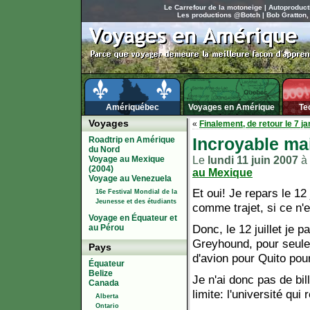
Le Carrefour de la motoneige
|
Autoproduct
Les productions @Botch
|
Bob Gratton,
Amériquébec
Voyages en Amérique
Te
Voyages
«
Finalement, de retour le 7 ja
Roadtrip en Amérique
Incroyable mai
du Nord
Voyage au Mexique
Le
lundi 11 juin 2007
à 
(2004)
au Mexique
Voyage au Venezuela
Et oui! Je repars le 12
16e Festival Mondial de la
Jeunesse et des étudiants
comme trajet, si ce n'
Voyage en Équateur et
Donc, le 12 juillet je
au Pérou
Greyhound, pour seulem
Pays
d'avion pour Quito pour
Équateur
Belize
Je n'ai donc pas de bil
Canada
limite: l'université 
Alberta
Ontario