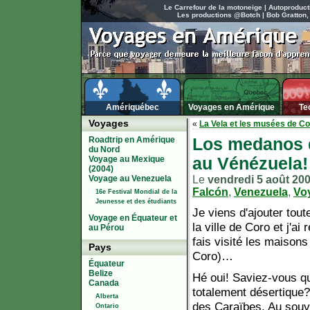
Le Carrefour de la motoneige
|
Autoproduct
Les productions @Botch
|
Bob Gratton,
Amériquébec
Voyages en Amérique
Te
Voyages
«
La Vela et les musées de C
Roadtrip en Amérique
Los medanos d
du Nord
Voyage au Mexique
au Vénézuela!
(2004)
Voyage au Venezuela
Le
vendredi 5 août 20
Falcón
,
Venezuela
,
Vo
16e Festival Mondial de la
Jeunesse et des étudiants
Je viens d'ajouter to
Voyage en Équateur et
la ville de Coro et j'a
au Pérou
fais visité les maison
Pays
Coro)…
Équateur
Belize
Hé oui! Saviez-vous qu'
Canada
totalement désertique?
Alberta
des Caraïbes. Au souv
Ontario