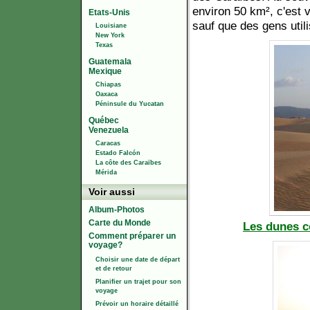
environ 50 km², c'est v
Etats-Unis
sauf que des gens util
Louisiane
New York
Texas
Guatemala
Mexique
Chiapas
Oaxaca
Péninsule du Yucatan
Québec
Venezuela
Caracas
Estado Falcón
La côte des Caraïbes
Mérida
Voir aussi
Album-Photos
Carte du Monde
Les dunes co
Comment préparer un
voyage?
Choisir une date de départ
et de retour
Planifier un trajet pour son
voyage
Prévoir un horaire détaillé