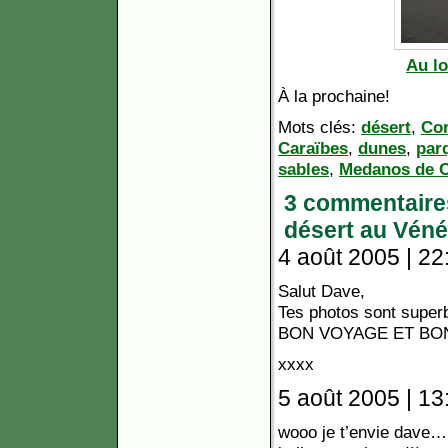
Au lo
À la prochaine!
Mots clés:
désert
,
Co
Caraïbes
,
dunes
,
par
sables
,
Medanos de 
3 commentaire
désert au Véné
4 août 2005 | 22
Salut Dave,
Tes photos sont superb
BON VOYAGE ET BON
xxxx
5 août 2005 | 13
wooo je t’envie dave…